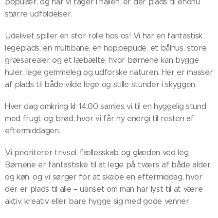
populær, og når vi tager i hallen, er der plads til endnu
større udfoldelser.
Udelivet spiller en stor rolle hos os! Vi har en fantastisk
legeplads, en multibane, en hoppepude, et bålhus, store
græsarealer og et læbælte, hvor børnene kan bygge
huler, lege gemmeleg og udforske naturen. Her er masser
af plads til både vilde lege og stille stunder i skyggen.
Hver dag omkring kl. 14.00 samles vi til en hyggelig stund
med frugt og brød, hvor vi får ny energi til resten af
eftermiddagen.
Vi prioriterer trivsel, fællesskab og glæden ved leg.
Børnene er fantastiske til at lege på tværs af både alder
og køn, og vi sørger for at skabe en eftermiddag, hvor
der er plads til alle – uanset om man har lyst til at være
aktiv, kreativ eller bare hygge sig med gode venner.